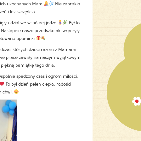
woich ukochanych Mam
Nie zabrakło
eń i łez szczęścia.
ięły udział we wspólnej jodze
Był to
. Następnie nasze przedszkolaki wręczyły
otowane upominki
podczas których dzieci razem z Mamami
e prace zawisły na naszym wyjątkowym
c piękną pamiątkę tego dnia.
pólnie spędzony czas i ogrom miłości,
To był dzień pełen ciepła, radości i
h chwil