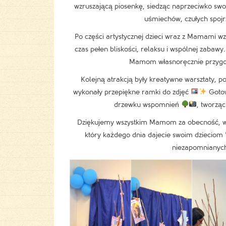
wzruszającą piosenkę, siedząc naprzeciwko s
uśmiechów, czułych spojrz
Po części artystycznej dzieci wraz z Mamami wz
czas pełen bliskości, relaksu i wspólnej zabawy
Mamom własnoręcznie przyg
Kolejną atrakcją były kreatywne warsztaty, 
wykonały przepiękne ramki do zdjęć
Gotow
drzewku wspomnień
, tworzą
Dziękujemy wszystkim Mamom za obecność, ws
który każdego dnia dajecie swoim dzieciom
niezapomnianyc