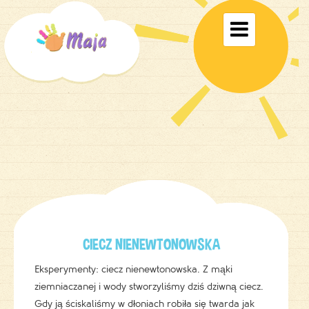
Toggle

navigati
CIECZ NIENEWTONOWSKA
Eksperymenty: ciecz nienewtonowska. Z mąki
ziemniaczanej i wody stworzyliśmy dziś dziwną ciecz.
Gdy ją ściskaliśmy w dłoniach robiła się twarda jak