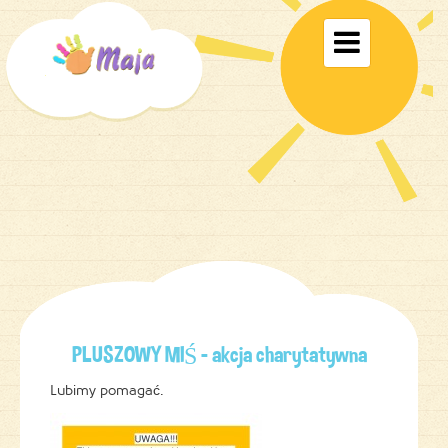
Toggle

navigati
PLUSZOWY MIŚ – akcja charytatywna
Lubimy pomagać.