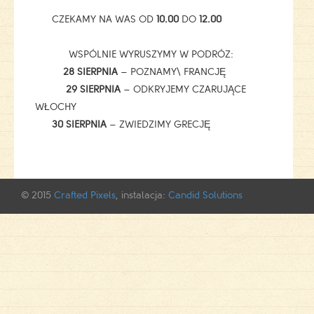
CZEKAMY NA WAS OD
10.00
DO
12.00
WSPÓLNIE WYRUSZYMY W PODRÓZ:
28 SIERPNIA
– POZNAMY\ FRANCJĘ
29 SIERPNIA
– ODKRYJEMY CZARUJĄCE
WŁOCHY
30 SIERPNIA
– ZWIEDZIMY GRECJĘ
© 2015
Crafted Pixels
, instalacja:
Candid Solutions