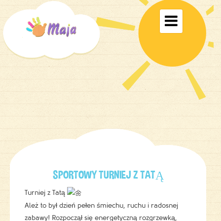
Toggle

navigati
SPORTOWY TURNIEJ Z TATĄ
Turniej z Tatą
Ależ to był dzień pełen śmiechu, ruchu i radosnej
zabawy! Rozpoczął się energetyczną rozgrzewką,