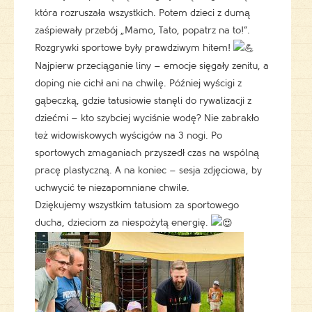
która rozruszała wszystkich. Potem dzieci z dumą
zaśpiewały przebój „Mamo, Tato, popatrz na to!”.
Rozgrywki sportowe były prawdziwym hitem!
Najpierw przeciąganie liny – emocje sięgały zenitu, a
doping nie cichł ani na chwilę. Później wyścigi z
gąbeczką, gdzie tatusiowie stanęli do rywalizacji z
dziećmi – kto szybciej wyciśnie wodę? Nie zabrakło
też widowiskowych wyścigów na 3 nogi. Po
sportowych zmaganiach przyszedł czas na wspólną
pracę plastyczną. A na koniec – sesja zdjęciowa, by
uchwycić te niezapomniane chwile.
Dziękujemy wszystkim tatusiom za sportowego
ducha, dzieciom za niespożytą energię.